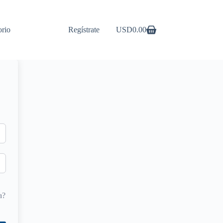
orio
Regístrate
USD
0.00
Carro
de
compra
a?